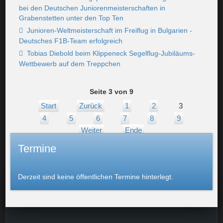
bei den Deutschen Juniorenmeisterschaften in
Grabenstetten unter den Top Ten
Junioren-Weltmeisterschaft im Freiflug in Bulgarien -
Deutsches F1B-Team erfolgreich
Tobias Diebold beim Klippeneck Segelflug-Jubiläums-
Wettbewerb auf dem Treppchen
Seite 3 von 9
Start
Zurück
1
2
3
4
5
6
7
8
9
Weiter
Ende
Termine
Derzeit sind keine öffentlichen Termine hinterlegt.