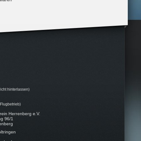
icht hinterlassen)
 Flugbetrieb)
rein Herrenberg e.V.
ng 96/1
enberg
ltringen