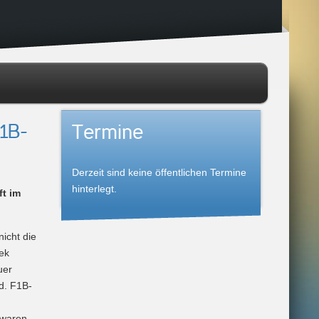
F1B-
Termine
Derzeit sind keine öffentlichen Termine
hinterlegt.
ft im
icht die
ek
uer
d. F1B-
 waren