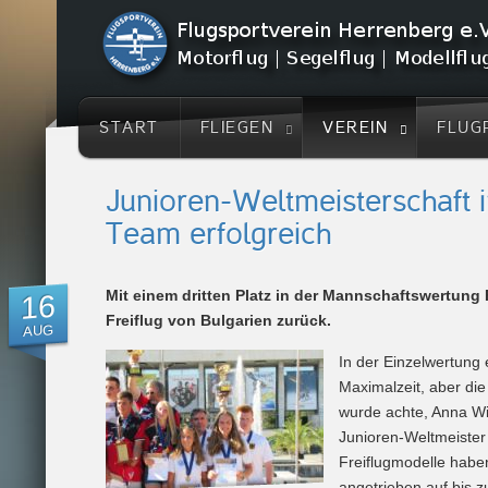
START
FLIEGEN
VEREIN
FLUG
Junioren-Weltmeisterschaft i
Team erfolgreich
Mit einem dritten Platz in der Mannschaftswertung
16
Freiflug von Bulgarien zurück.
AUG
In der Einzelwertung 
Maximalzeit, aber die
wurde achte, Anna Wi
Junioren-Weltmeister
Freiflugmodelle hab
angetrieben auf bis z