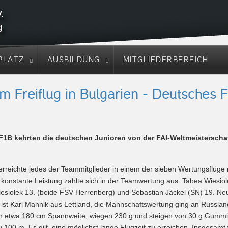
PLATZ
AUSBILDUNG
MITGLIEDERBEREICH
m Freiflug in Bulgarien - Deutsches 
 F1B kehrten die deutschen Junioren von der FAI-Weltmeisterscha
erreichte jedes der Teammitglieder in einem der sieben Wertungsflüge n
 konstante Leistung zahlte sich in der Teamwertung aus. Tabea Wiesiol
esiolek 13. (beide FSV Herrenberg) und Sebastian Jäckel (SN) 19. Ne
 ist Karl Mannik aus Lettland, die Mannschaftswertung ging an Russlan
en etwa 180 cm Spannweite, wiegen 230 g und steigen von 30 g Gummi
u 100 m. Es gilt, eine möglichst lange Flugzeit zu erreichen. Insgesamt