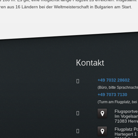
ren aus 16 Ländern bei der Weltmeisterschaft in Bulgarien am Start.
Kontakt
+49 7032 28602
(Büro, bitte Sprachnachr
+49 7073 7130
(Turm am Flugplatz, bei
Flugsportve
Im Vogelsa
71083 Herr
Flugplatz Po
Hartegert 1